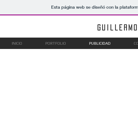
Esta página web se diseñó con la platafor
Guillermo
INICIO
PORTFOLIO
PUBLICIDAD
C